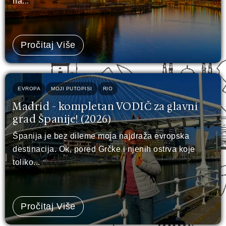
na...
Pročitaj Više
EVROPA
MOJI PUTOPISI
RIO
Madrid - kompletan VODIČ za glavni
grad Španije! (2026)
Španija je bez dileme moja najdraža evropska
destinacija. Ok, pored Grčke i njenih ostrva koje
toliko...
Pročitaj Više