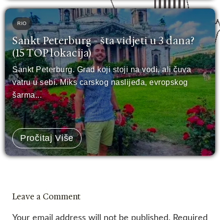
RIO
Sankt Peterburg - šta vidjeti u 3 dana?
(15 TOP lokacija)
Sankt Peterburg. Grad koji stoji na vodi, ali čuva
vatru u sebi. Miks carskog naslijeđa, evropskog
šarma...
Pročitaj Više
Leave a Comment
Your email address will not be published.
Required