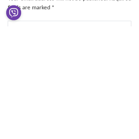
fields are marked
*
Type
here..
Name*
Email*