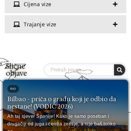
Cijena vize
Trajanje vize
Slične
Search
objave
RIO
Bilbao - priča o gradu koji je odbio da
nestane! (VODIČ 2026)
Ah taj sjever Španije! Kako je samo poseban i
drugačiji od juga i centra zemlje, a nije baš toliko