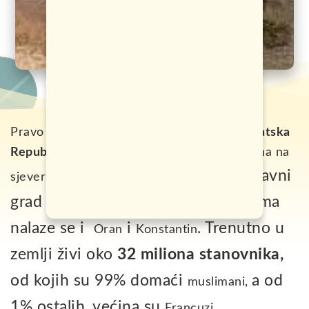
Pravo ime države Alžir je
Narodna Demokratska
Republika Alžir.
U pitanju je zemlja smještena na
Glavni
sjeveru Afrike, između Maroka i Tunisa.
grad je
, a među većim gradovima
Alžir
nalaze se i
i
. Trenutno u
Oran
Konstantin
zemlji živi oko
32 miliona stanovnika,
od kojih su 99% domaći
a od
muslimani,
1% ostalih, većina su
.
Francuzi