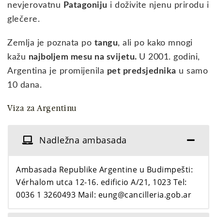
nevjerovatnu
Patagoniju
i doživite njenu prirodu i
glečere.
Zemlja je poznata po
tangu
, ali po kako mnogi
kažu
najboljem mesu na svijetu.
U 2001. godini,
Argentina je promijenila
pet predsjednika
u samo
10 dana.
Viza za Argentinu
Nadležna ambasada
Ambasada Republike Argentine u Budimpešti:
Vérhalom utca 12-16. edificio A/21, 1023 Tel:
0036 1 3260493 Mail: eung@cancilleria.gob.ar