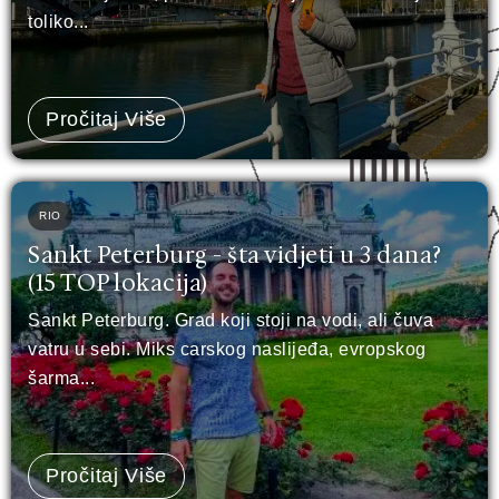
toliko...
Pročitaj Više
RIO
Sankt Peterburg - šta vidjeti u 3 dana?
(15 TOP lokacija)
Sankt Peterburg. Grad koji stoji na vodi, ali čuva
vatru u sebi. Miks carskog naslijeđa, evropskog
šarma...
Pročitaj Više