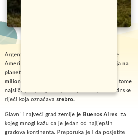
Argentina je država smještena na jugu Južne
Amerike, a po veličini je
osma najveća zemlja na
planeti.
Populacija Argentine iznosi oko
40
miliona stanovnika,
te je poređenja radi, po tome
najsličnija
Španiji
. Svoje ime, dobila je od latinske
riječi koja označava
srebro.
Glavni i najveći grad zemlje je
Buenos Aires
, za
kojeg mnogi kažu da je jedan od najljepših
gradova kontinenta. Preporuka je i da posjetite