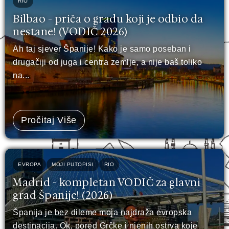
RIO
Bilbao - priča o gradu koji je odbio da
nestane! (VODIČ 2026)
Ah taj sjever Španije! Kako je samo poseban i
drugačiji od juga i centra zemlje, a nije baš toliko
na...
Pročitaj Više
EVROPA
MOJI PUTOPISI
RIO
Madrid - kompletan VODIČ za glavni
grad Španije! (2026)
Španija je bez dileme moja najdraža evropska
destinacija. Ok, pored Grčke i njenih ostrva koje