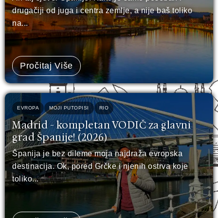
drugačiji od juga i centra zemlje, a nije baš toliko
na...
Pročitaj Više
EVROPA
MOJI PUTOPISI
RIO
Madrid - kompletan VODIČ za glavni
grad Španije! (2026)
Španija je bez dileme moja najdraža evropska
destinacija. Ok, pored Grčke i njenih ostrva koje
toliko...