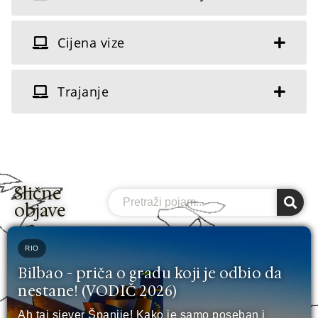
Cijena vize
Trajanje
Slične
Search
objave
RIO
Bilbao - priča o gradu koji je odbio da
nestane! (VODIČ 2026)
Ah taj sjever Španije! Kako je samo poseban i