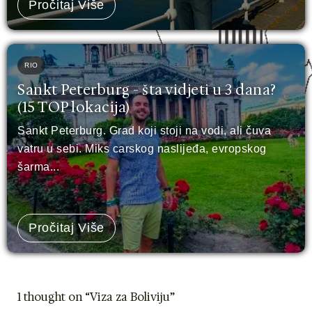
Pročitaj Više
RIO
Sankt Peterburg - šta vidjeti u 3 dana?
(15 TOP lokacija)
Sankt Peterburg. Grad koji stoji na vodi, ali čuva
vatru u sebi. Miks carskog naslijeđa, evropskog
šarma...
Pročitaj Više
1 thought on “Viza za Boliviju”