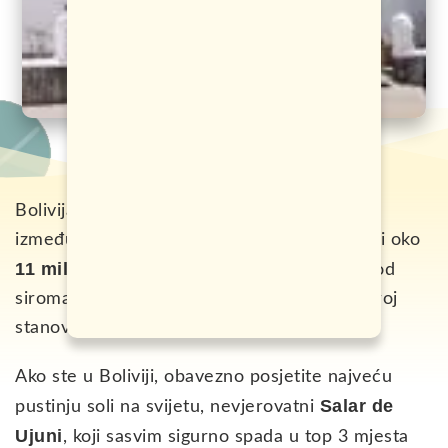
Bolivija je južnoamerička zemlja, smještena
između Brazila i Argentine, u kojoj danas živi oko
11 miliona stanovnika
. U pitanju je jedna od
siromašnijih zemalja kontinenta, a najveći broj
stanovnika živi u La Pazu.
Ako ste u Boliviji, obavezno posjetite najveću
Salar de
pustinju soli na svijetu, nevjerovatni
Ujuni
, koji sasvim sigurno spada u top 3 mjesta