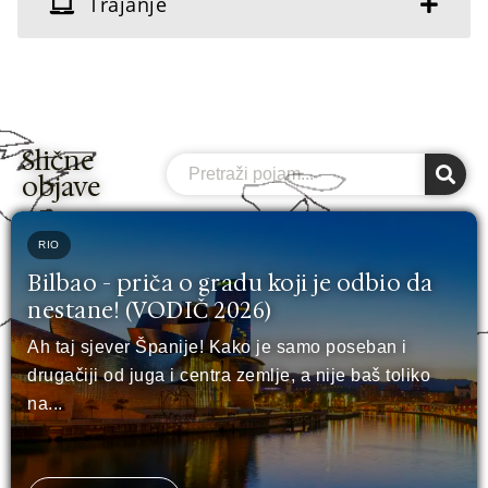
Trajanje
Slične
Search
objave
RIO
Bilbao - priča o gradu koji je odbio da
nestane! (VODIČ 2026)
Ah taj sjever Španije! Kako je samo poseban i
drugačiji od juga i centra zemlje, a nije baš toliko
na...