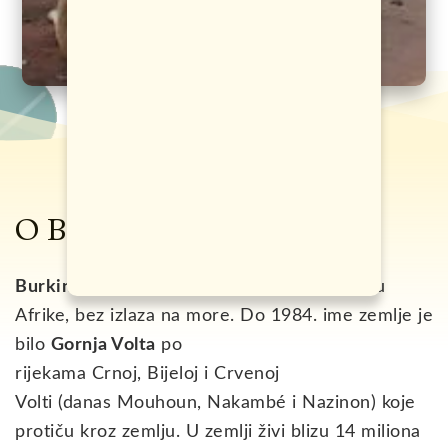
O Burkini Faso
Burkina Faso
je država smještena na zapadu
Afrike, bez izlaza na more. Do 1984. ime zemlje je
bilo
Gornja Volta
po
rijekama Crnoj, Bijeloj i Crvenoj
Volti (danas Mouhoun, Nakambé i Nazinon) koje
protiču kroz zemlju. U zemlji živi blizu 14 miliona