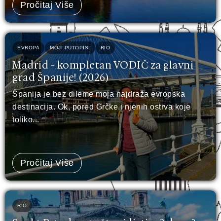
Pročitaj Više
EVROPA
MOJI PUTOPISI
RIO
Madrid - kompletan VODIČ za glavni
grad Španije! (2026)
Španija je bez dileme moja najdraža evropska
destinacija. Ok, pored Grčke i njenih ostrva koje
toliko...
Pročitaj Više
RIO