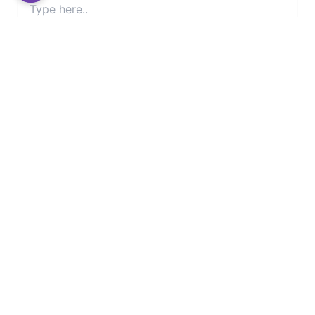
here..
Name*
Email*
Website