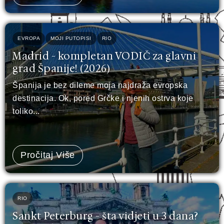
EVROPA
MOJI PUTOPISI
RIO
Madrid - kompletan VODIČ za glavni
grad Španije! (2026)
Španija je bez dileme moja najdraža evropska
destinacija. Ok, pored Grčke i njenih ostrva koje
toliko...
Pročitaj Više
RIO
Sankt Peterburg - šta vidjeti u 3 dana?