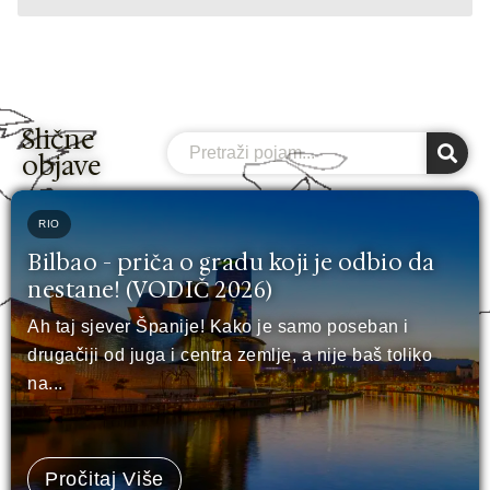
Slične
Search
objave
RIO
Bilbao - priča o gradu koji je odbio da
nestane! (VODIČ 2026)
Ah taj sjever Španije! Kako je samo poseban i
drugačiji od juga i centra zemlje, a nije baš toliko
na...
Pročitaj Više