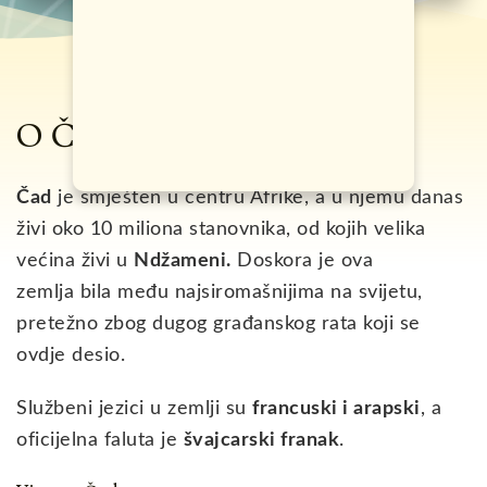
O Čadu
Čad
je smješten u centru Afrike, a u njemu danas
živi oko 10 miliona stanovnika, od kojih velika
većina živi u
Ndžameni.
Doskora je ova
zemlja bila među najsiromašnijima na svijetu,
pretežno zbog dugog građanskog rata koji se
ovdje desio.
Službeni jezici u zemlji su
francuski i arapski
, a
oficijelna faluta je
švajcarski franak
.