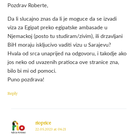
Pozdrav Roberte,
Da li slucajno znas da li je moguce da se izvadi
viza za Egipat preko egipatske ambasade u
Njemackoj (posto tu studiram/zivim), ili drzavljani
BiH moraju iskljucivo vaditi vizu u Sarajevu?
Hvala od srca unaprijed na odgovoru, i takodje ako
jos neko od uvazenih pratioca ove stranice zna,
bilo bi mi od pomoci.
Puno pozdrava!
Reply
rioprice
22.05.2023 at 06:21