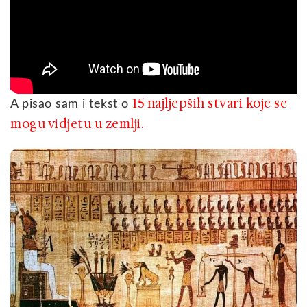
15 najljepših stvari koje se
A pisao sam i tekst o
mogu vidjetu u zemlji.