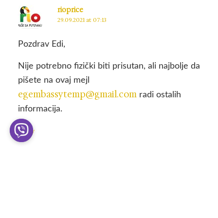
rioprice
29.09.2021 at 07:13
Pozdrav Edi,
Nije potrebno fizički biti prisutan, ali najbolje da
pišete na ovaj mejl
egembassytemp@gmail.com
radi ostalih
informacija.
Reply
Zorana
06.10.2021 at 18:31
Poštovani,