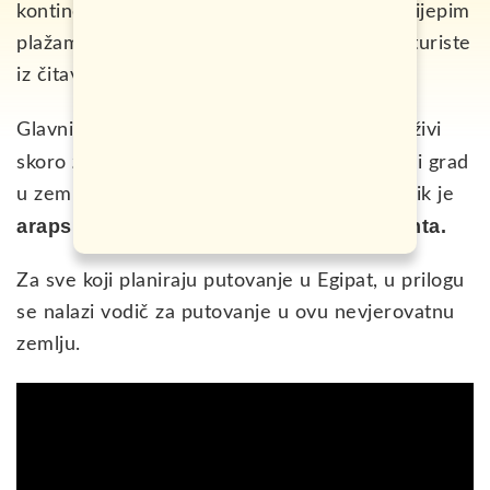
kontinenta. Njegova istorija, zajedno sa prelijepim
plažama i toplim morem, godinama privlači turiste
iz čitavog svijeta.
Kairo,
Glavni grad Egipta je
u kojem danas živi
20 miliona stanovnika!
skoro
Drugi najveći grad
u zemlji je čuvena Aleksandrija. Službeni jezik je
arapski
egipatska funta.
, a oficijelna valuta je
Za sve koji planiraju putovanje u Egipat, u prilogu
se nalazi vodič za putovanje u ovu nevjerovatnu
zemlju.