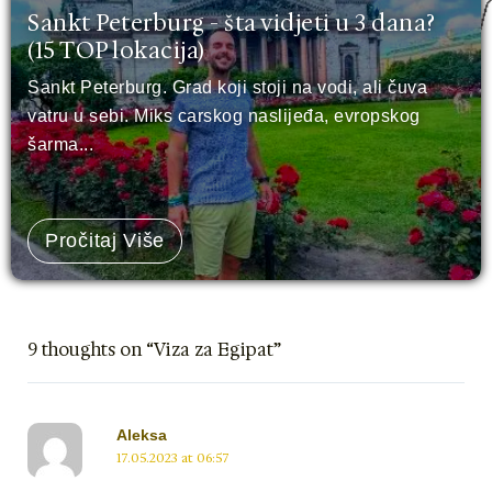
Sankt Peterburg - šta vidjeti u 3 dana?
(15 TOP lokacija)
Sankt Peterburg. Grad koji stoji na vodi, ali čuva
vatru u sebi. Miks carskog naslijeđa, evropskog
šarma...
Pročitaj Više
9 thoughts on “Viza za Egipat”
Aleksa
17.05.2023 at 06:57