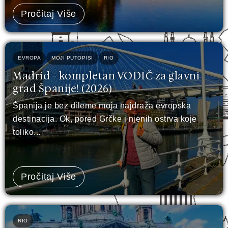
Pročitaj Više
EVROPA
MOJI PUTOPISI
RIO
Madrid - kompletan VODIČ za glavni
grad Španije! (2026)
Španija je bez dileme moja najdraža evropska
destinacija. Ok, pored Grčke i njenih ostrva koje
toliko...
Pročitaj Više
RIO