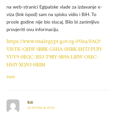
na web-stranici Egipatske vlade za izdavanje e-
viza (link ispod) sam na spisku vidio i BiH. To
prosle godine nije bio slucaj. Bilo bi zanimljivo
provjeriti ovu informaciju.
https://www.visa2egypt.gov.eg/eVisa/FAQ?
VISTK=QI1W-5RRK-GSHA-0HBK-EHTJ-PUP1-
VUY9-0EQC-3E13-T9BY-5R9A-L1BW-OSEC-
H53Y-XQN3-HEIM
Reply
Edi
20.09.2021 at 20:34