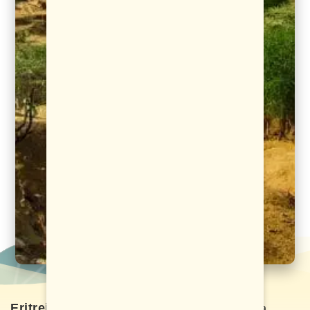
Eritreja
je država u sjeveroistočnoj Africi na