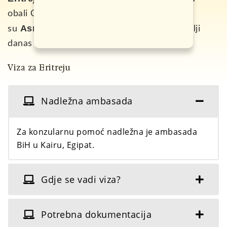
obali Crvenog mora. Najveći gradovi
Asmera
Keren i Tesenej
su
,
. U čitavoj zemlji
danas boravi oko 4,5 miliona ljudi.
Viza za Eritreju
Nadležna ambasada
Za konzularnu pomoć nadležna je ambasada
BiH u Kairu, Egipat.
Gdje se vadi viza?
Potrebna dokumentacija