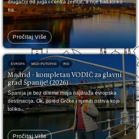
drugačiji od juga i centra zemlje, a nije baš toliko
na...
Pročitaj Više
EVROPA
MOJI PUTOPISI
RIO
Madrid - kompletan VODIČ za glavni
grad Španije! (2026)
Španija je bez dileme moja najdraža evropska
destinacija. Ok, pored Grčke i njenih ostrva koje
toliko...
Pročitaj Više