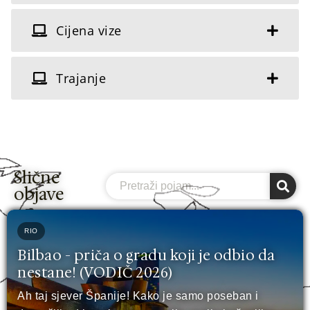
Cijena vize
Trajanje
Slične
Search
objave
RIO
Bilbao - priča o gradu koji je odbio da
nestane! (VODIČ 2026)
Ah taj sjever Španije! Kako je samo poseban i