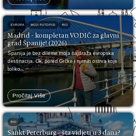
EVROPA
MOJI PUTOPISI
RIO
Madrid - kompletan VODIČ za glavni
grad Španije! (2026)
Španija je bez dileme moja najdraža evropska
destinacija. Ok, pored Grčke i njenih ostrva koje
toliko...
Pročitaj Više
RIO
Sankt Peterburg - šta vidjeti u 3 dana?