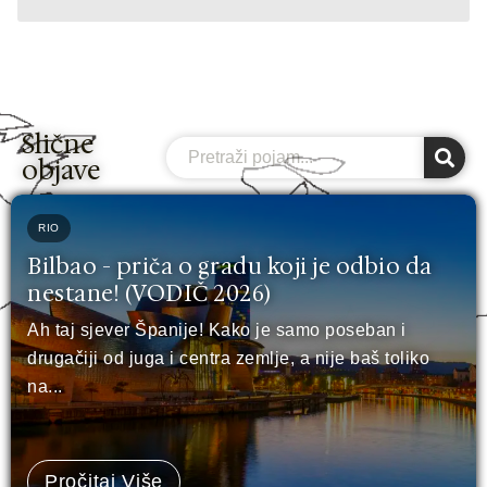
Slične
Search
objave
RIO
Bilbao - priča o gradu koji je odbio da
nestane! (VODIČ 2026)
Ah taj sjever Španije! Kako je samo poseban i
drugačiji od juga i centra zemlje, a nije baš toliko
na...
Pročitaj Više