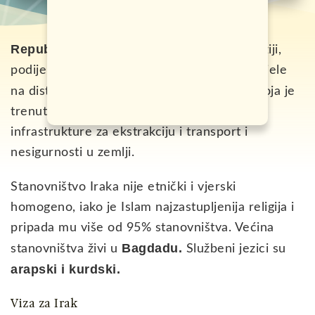
Republika Irak
je država u jugozapadnoj Aziji,
podijeljena na 18 provincija, koje se dalje dijele
nafta,
na distrikte. Osnovna ekonomije je
koja je
trenutno ograničena zbog oštećenja
infrastrukture za ekstrakciju i transport i
nesigurnosti u zemlji.
Stanovništvo Iraka nije etnički i vjerski
homogeno, iako je Islam najzastupljenija religija i
pripada mu više od 95% stanovništva. Većina
Bagdadu.
stanovništva živi u
Službeni jezici su
arapski i kurdski.
Viza za Irak