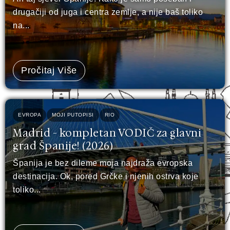
drugačiji od juga i centra zemlje, a nije baš toliko
na...
Pročitaj Više
EVROPA
MOJI PUTOPISI
RIO
Madrid - kompletan VODIČ za glavni
grad Španije! (2026)
Španija je bez dileme moja najdraža evropska
destinacija. Ok, pored Grčke i njenih ostrva koje
toliko...