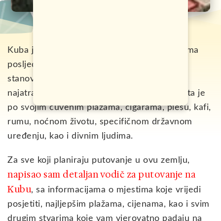
Kuba je najveća Karipska zemlja u kojoj prema
posljednjem popisu boravi oko 11,3 miliona
stanovnika. Kod nas slovi za jednu od
najatraktivnijih turističkih destinacija. Poznata je
po svojim čuvenim plažama, cigarama, plesu, kafi,
rumu, noćnom životu, specifičnom državnom
uređenju, kao i divnim ljudima.
Za sve koji planiraju putovanje u ovu zemlju,
napisao sam detaljan vodič za putovanje na
Kubu
, sa informacijama o mjestima koje vrijedi
posjetiti, najljepšim plažama, cijenama, kao i svim
drugim stvarima koje vam vjerovatno padaju na