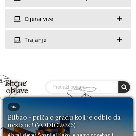
Cijena vize
Trajanje
Slične
Search
objave
RIO
Bilbao - priča o gradu koji je odbio da
nestane! (VODIČ 2026)
Ah taj sjever Španije! Kako je samo poseban i