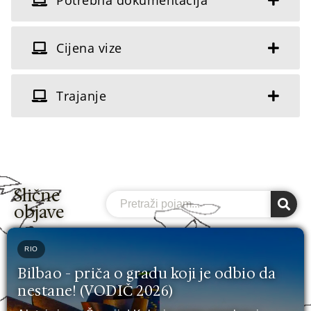
Cijena vize
Trajanje
Slične
Search
objave
RIO
Bilbao - priča o gradu koji je odbio da
nestane! (VODIČ 2026)