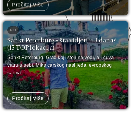
Pročitaj Više
RIO
Sankt Peterburg - šta vidjeti u 3 dana?
(15 TOP lokacija)
Sankt Peterburg. Grad koji stoji na vodi, ali čuva
vatru u sebi. Miks carskog naslijeđa, evropskog
šarma...
Pročitaj Više