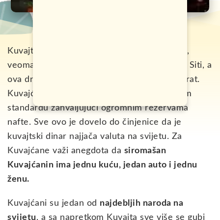
Kuvajt je arapska zemlja u Persijskom zalivu,
veoma bogata naftom. Glavni grad je Kuvajt Siti, a
ova država je po društvenom uredjenju emirat.
Kuvajćani uživaju u veoma visokom životnom
standardu zahvaljujući ogromnim rezervama
nafte. Sve ovo je dovelo do činjenice da je
kuvajtski dinar najjača valuta na svijetu. Za
Kuvajćane važi anegdota da
siromašan
Kuvajćanin ima jednu kuću, jedan auto i jednu
ženu.
Kuvajćani su jedan od
najdebljih naroda na
svijetu
, a sa napretkom Kuvajta sve više se gubi