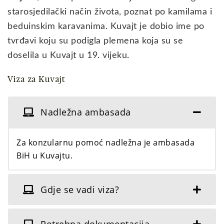
starosjedilački način života, poznat po kamilama i
beduinskim karavanima. Kuvajt je dobio ime po
tvrđavi koju su podigla plemena koja su se
doselila u Kuvajt u 19. vijeku.
Viza za Kuvajt
Nadležna ambasada
Za konzularnu pomoć nadležna je ambasada
BiH u Kuvajtu.
Gdje se vadi viza?
Potrebna dokumentacija