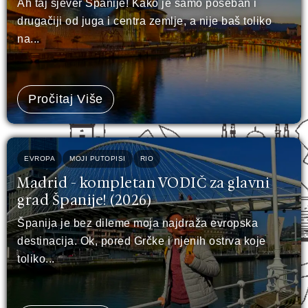
Ah taj sjever Španije! Kako je samo poseban i
drugačiji od juga i centra zemlje, a nije baš toliko
na...
Pročitaj Više
EVROPA
MOJI PUTOPISI
RIO
Madrid - kompletan VODIČ za glavni
grad Španije! (2026)
Španija je bez dileme moja najdraža evropska
destinacija. Ok, pored Grčke i njenih ostrva koje
toliko...