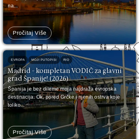
na...
Pročitaj Više
EVROPA
MOJI PUTOPISI
RIO
Madrid - kompletan VODIČ za glavni
grad Španije! (2026)
Španija je bez dileme moja najdraža evropska
destinacija. Ok, pored Grčke i njenih ostrva koje
toliko...
Pročitaj Više