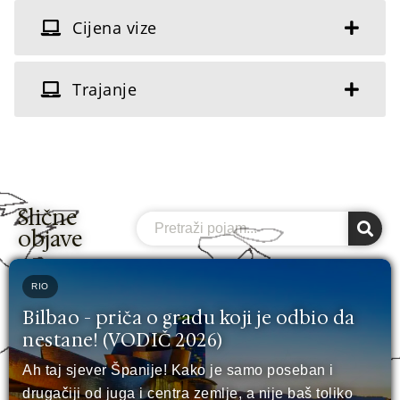
Cijena vize
Trajanje
Slične
Search
objave
RIO
Bilbao - priča o gradu koji je odbio da
nestane! (VODIČ 2026)
Ah taj sjever Španije! Kako je samo poseban i
drugačiji od juga i centra zemlje, a nije baš toliko