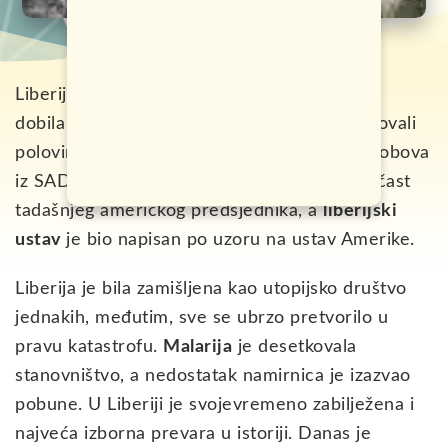
Liberija je zemlja zapadne Afrike koja je ime
dobila po latinskoj riječi libertas. Nju su osnovali
polovinom 19. vijeka potomci oslobođenih robova
iz SAD. Prestonicu su nazvali
Monrovija
, u čast
tadašnjeg američkog predsjednika, a
liberijski
ustav
je bio napisan po uzoru na ustav Amerike.
Liberija je bila zamišljena kao utopijsko društvo
jednakih, međutim, sve se ubrzo pretvorilo u
pravu katastrofu.
Malarija
je desetkovala
stanovništvo, a nedostatak namirnica je izazvao
pobune. U Liberiji je svojevremeno zabilježena i
najveća izborna prevara u istoriji. Danas je