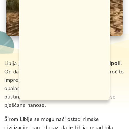
Magreba
Tripoli
Libija je zemlja
, a glavni grad je
.
Od davnina je bila raskrnica civilizacija, a naročito
impresivni su ostaci grada Leptis Magna na
obalama Meditaerana. Libija je pretežno
pustinjska zemlja sa jakim vjetrovima koji nose
pješčane nanose.
Širom Libije se mogu naći ostaci rimske
civilizacije, kao i dokazi da je Libija nekad bila