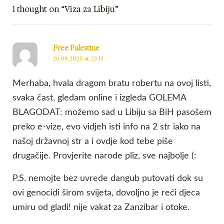
1 thought on “Viza za Libiju”
Free Palestine
26.08.2025 at 23:13
Merhaba, hvala dragom bratu robertu na ovoj listi,
svaka čast, gledam online i izgleda GOLEMA
BLAGODAT: možemo sad u Libiju sa BiH pasošem
preko e-vize, evo vidjeh isti info na 2 str iako na
našoj državnoj str a i ovdje kod tebe piše
drugačije. Provjerite narode pliz, sve najbolje (:
P.S. nemojte bez uvrede dangub putovati dok su
ovi genocidi širom svijeta, dovoljno je reći djeca
umiru od gladi! nije vakat za Zanzibar i otoke.