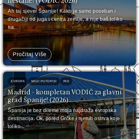
nestane! (VODIČ 2026)
Ah taj sjever Španije! Kako je samo poseban i
drugačiji od juga i centra zemlje, a nije baš toliko
na...
Pročitaj Više
EVROPA
MOJI PUTOPISI
RIO
Madrid - kompletan VODIČ za glavni
grad Španije! (2026)
Španija je bez dileme moja najdraža evropska
destinacija. Ok, pored Grčke i njenih ostrva koje
toliko...