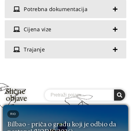
Potrebna dokumentacija
Cijena vize
Trajanje
Slične
Search
objave
RIO
Bilbao - priča o gradu koji je odbio da