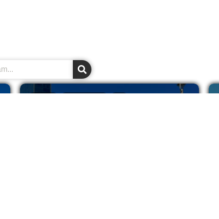
EVROPA
MOJI PUTOPISI
RIO
Madrid - kompletan VODIČ za
glavni grad Španije! (2026)
Španija je bez dileme moja najdraža
evropska destinacija. Ok, pored Grčke i
njenih ostrva koje toliko...
Pročitaj Više