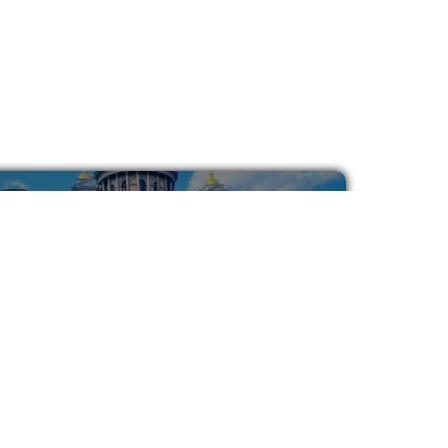
RIO
Sankt Peterburg - šta vidjeti u 3
dana? (15 TOP lokacija)
Sankt Peterburg. Grad koji stoji na vodi, ali
čuva vatru u sebi. Miks carskog naslijeđa,
evropskog šarma...
Pročitaj Više