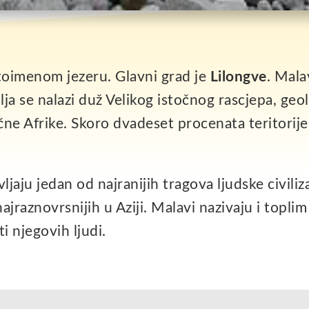
stoimenom jezeru. Glavni grad je
Lilongve
. Mala
lja se nalazi duž Velikog istočnog rascjepa, geo
ne Afrike. Skoro dvadeset procenata teritorije
ljaju jedan od najranijih tragova ljudske civiliz
jraznovrsnijih u Aziji. Malavi nazivaju i toplim
i njegovih ljudi.