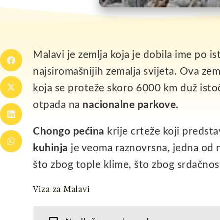
Malavi je zemlja koja je dobila ime po i
najsiromašnijih zemalja svijeta. Ova zem
koja se proteže skoro 6000 km duž istoč
otpada na
nacionalne parkove.
Chongo pećina
krije crteže koji predstav
kuhinja
je veoma raznovrsna, jedna od na
što zbog tople klime, što zbog srdačnost
Viza za Malavi