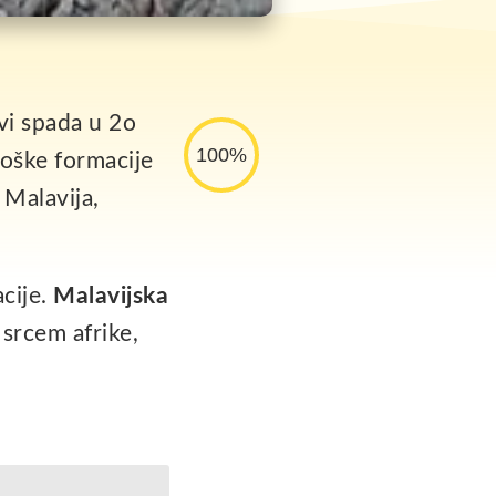
vi spada u 2o
100%
loške formacije
 Malavija,
acije.
Malavijska
 srcem afrike,