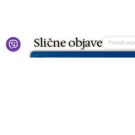
Slične objave
Search
RIO
Bilbao - priča o gradu koji je
odbio da nestane! (VODIČ 2026)
Ah taj sjever Španije! Kako je samo
poseban i drugačiji od juga i centra zemlje,
a nije baš toliko na...
Pročitaj Više