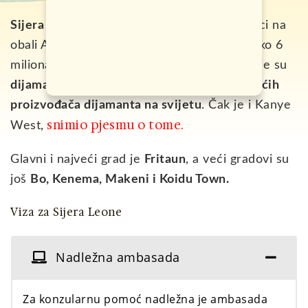
Sijera Leone
je mala država u zapadnoj Africi na
obali Atlantskog okeana, u kojoj danas živi oko 6
miliona ljudi. Glavna ekonomska snaga zemlje su
dijamanti
, te je Sijera Leone među 1
0 najvećih
proizvođača dijamanta na svijetu
. Čak je i Kanye
snimio pjesmu o tome.
West,
Glavni i najveći grad je
Fritaun
, a veći gradovi su
još
Bo, Kenema, Makeni i Koidu Town.
Viza za Sijera Leone
Nadležna ambasada
Za konzularnu pomoć nadležna je ambasada