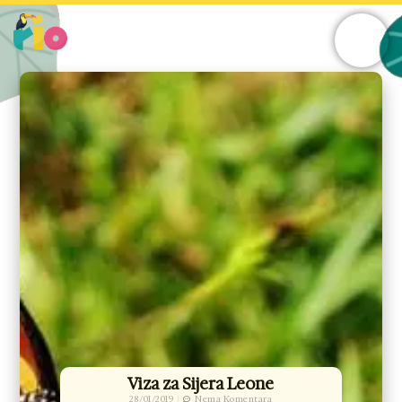
Skip
to
content
Viza za Sijera Leone
28/01/2019
Nema Komentara