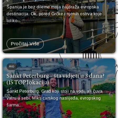
Španija je bez dileme moja najdraža evropska
destinacija. Ok, pored Grčke i njenih ostrva koje
toliko...
Pročitaj Više
RIO
Sankt Peterburg - šta vidjeti u 3 dana?
(15 TOP lokacija)
Sankt Peterburg. Grad koji stoji na vodi, ali čuva
vatru u sebi. Miks carskog naslijeđa, evropskog
šarma...