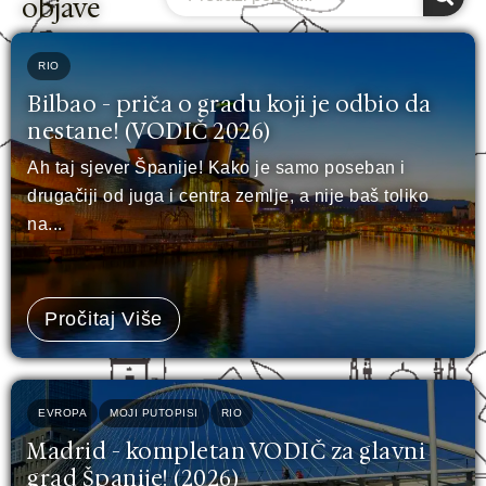
objave
RIO
Bilbao - priča o gradu koji je odbio da
nestane! (VODIČ 2026)
Ah taj sjever Španije! Kako je samo poseban i
drugačiji od juga i centra zemlje, a nije baš toliko
na...
Pročitaj Više
EVROPA
MOJI PUTOPISI
RIO
Madrid - kompletan VODIČ za glavni
grad Španije! (2026)