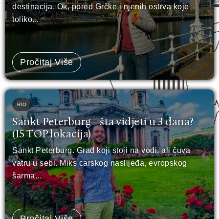
destinacija. Ok, pored Grčke i njenih ostrva koje
toliko...
Pročitaj Više
RIO
Sankt Peterburg - šta vidjeti u 3 dana?
(15 TOP lokacija)
Sankt Peterburg. Grad koji stoji na vodi, ali čuva
vatru u sebi. Miks carskog naslijeđa, evropskog
šarma...
Pročitaj Više