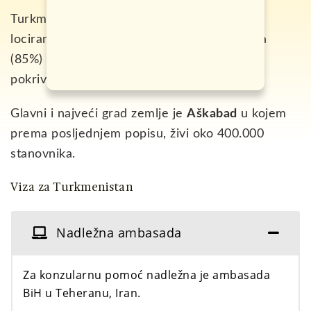
Turkmenistan je bivša Sovjetska republika,
locirana u srednjoj Aziji. Većinu stanovništva
(85%) čine
Turkmeni,
a čak 90% zemlje
pokriva pustinja
Karakum
.
Glavni i najveći grad zemlje je
Aškabad
u kojem
prema posljednjem popisu, živi oko 400.000
stanovnika.
Viza za Turkmenistan
Nadležna ambasada
Za konzularnu pomoć nadležna je ambasada
BiH u Teheranu, Iran.