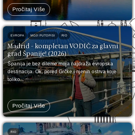
Pročitaj Više
EVROPA
MOJI PUTOPISI
RIO
Madrid - kompletan VODIČ za glavni
grad Španije! (2026)
Španija je bez dileme moja najdraža evropska
destinacija. Ok, pored Grčke i njenih ostrva koje
toliko...
Pročitaj Više
RIO