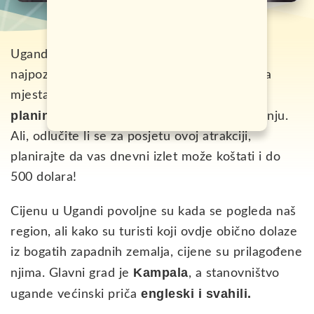
Uganda je država locirana u Istočnoj Africi,
najpoznatija kao jedno od svega tri preostala
mjesta na svijetu u kojem možete da vidite
planinske gorile
u svom prirodnom okruženju.
Ali, odlučite li se za posjetu ovoj atrakciji,
planirajte da vas dnevni izlet može koštati i do
500 dolara!
Cijenu u Ugandi povoljne su kada se pogleda naš
region, ali kako su turisti koji ovdje obično dolaze
iz bogatih zapadnih zemalja, cijene su prilagođene
Kampala
njima. Glavni grad je
, a stanovništvo
engleski i svahili.
ugande većinski priča