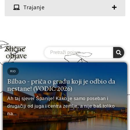
Trajanje
Slične
Search
objave
RIO
Bilbao - priča o gradu koji je odbio da
nestane! (VODIČ 2026)
Ah taj sjever Španije! Kako je samo poseban i
drugačiji od juga i centra zemlje, a nije baš toliko
na...