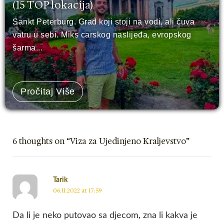
(15 TOP lokacija)
Sankt Peterburg. Grad koji stoji na vodi, ali čuva
vatru u sebi. Miks carskog naslijeđa, evropskog
šarma...
Pročitaj Više
6 thoughts on “Viza za Ujedinjeno Kraljevstvo”
Tarik
06.11.2022 at 17:59
Da li je neko putovao sa djecom, zna li kakva je