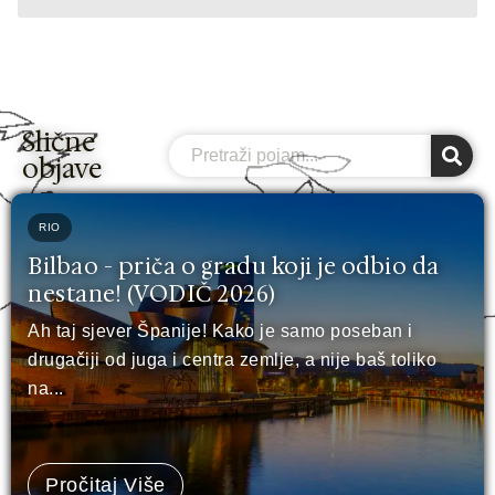
Slične
Search
objave
RIO
Bilbao - priča o gradu koji je odbio da
nestane! (VODIČ 2026)
Ah taj sjever Španije! Kako je samo poseban i
drugačiji od juga i centra zemlje, a nije baš toliko
na...
Pročitaj Više