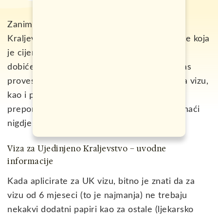
Zanimate kako se dobija viza za Ujedinjeno
Kraljevstvo? Koji dokumenti su neophodni, te koja
je cijena vize? U naredne
tri minute čitanja
,
dobićete korak po korak uputstvo koje će vas
provesti kroz čitav ovaj proces apliciranja za vizu,
kao i provjerene savjete iz prve ruke, sa
preporukama i sugestijama koje nećete pronaći
nigdje drugo na internetu.
Viza za Ujedinjeno Kraljevstvo – uvodne
informacije
Kada aplicirate za UK vizu, bitno je znati da za
vizu od 6 mjeseci (to je najmanja) ne trebaju
nekakvi dodatni papiri kao za ostale (ljekarsko