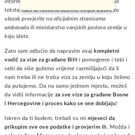
informacija vezanih za vize od momenta pisanja
teksta, iako se redovno ažurira. Uvijek uslove za
ulazak provjerite na oficijalnim stranicama
ambasada ili ministarstva vanjskih poslova zemlje u
koju idete.
Zato sam odlučio da napravim ovaj
kompletni
vodič za vize za građane BiH
i pomognem i tebi i
sebi da više gubimo vrijeme razmišljajući da li
nam treba ili ne treba viza za zemlju u koju želimo
da putujemo. Da na samo jednom mjestu, možeš
da vidiš informacije
za sve vize za građane Bosne
i Hercegovine i proces kako se one dobijaju
!
Iskren da ti budem, trebali su mi
mjeseci da
prikupim sve ove podatke i provjerim ih
. Možda i