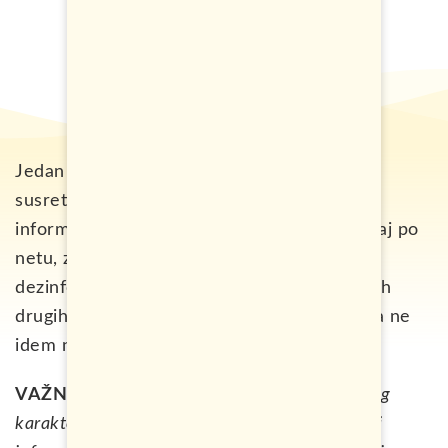
Jedan od problema sa kojim sam se često
susretao prije putovanja, bilo je traženje
informacija za vize za pojedine zemlje. Guglaj po
netu, zovi ambasadu. Pa još onda dobiješ
dezinformacije od nekih ljudi koji su od nekih
drugih ljudi čuli nešto. Na kraju mi dođe i da ne
idem nigdje.
VAŽNA NAPOMENA
–
Tekst je informativnog
karaktera i postoji mogućnost izmjene pravila i