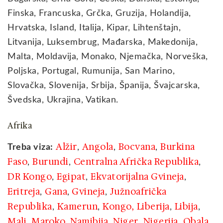
Finska, Francuska, Grčka, Gruzija, Holandija,
Hrvatska, Island, Italija, Kipar, Lihtenštajn,
Litvanija, Luksembrug, Mađarska, Makedonija,
Malta, Moldavija, Monako, Njemačka, Norveška,
Poljska, Portugal, Rumunija, San Marino,
Slovačka, Slovenija, Srbija, Španija, Švajcarska,
Švedska, Ukrajina, Vatikan.
Afrika
Alžir
Angola
Bocvana
Burkina
Treba viza:
,
,
,
Faso
Burundi
Centralna Afrička Republika
,
,
,
DR Kongo
Egipat
Ekvatorijalna Gvineja
,
,
,
Eritreja
Gana
Gvineja
Južnoafrička
,
,
,
Republika
Kamerun
Kongo,
Liberija
Libija
,
,
,
,
Mali
Maroko
Namibija
Niger
Nigerija
Obala
,
,
,
,
,