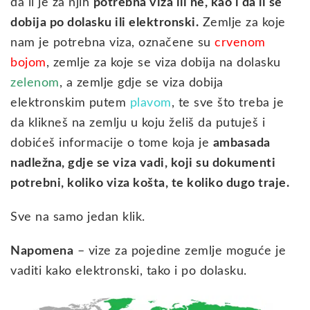
da li je za njih
potrebna viza ili ne, kao i da li se
dobija po dolasku ili elektronski.
Zemlje za koje
nam je potrebna viza, označene su
crvenom
bojom
, zemlje za koje se viza dobija na dolasku
zelenom
, a zemlje gdje se viza dobija
elektronskim putem
plavom
, te sve što treba je
da klikneš na zemlju u koju želiš da putuješ i
dobićeš informacije o tome koja je
ambasada
nadležna, gdje se viza vadi, koji su dokumenti
potrebni, koliko viza košta, te koliko dugo traje.
Sve na samo jedan klik.
Napomena
– vize za pojedine zemlje moguće je
vaditi kako elektronski, tako i po dolasku.