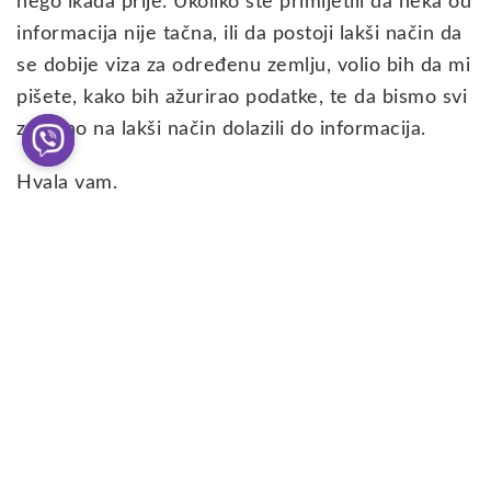
nego ikada prije. Ukoliko ste primijetili da neka od
informacija nije tačna, ili da postoji lakši način da
se dobije viza za određenu zemlju, volio bih da mi
pišete, kako bih ažurirao podatke, te da bismo svi
zajedno na lakši način dolazili do informacija.
Hvala vam.
Slične
Search
objave
RIO
Bilbao - priča o gradu koji je odbio da
nestane! (VODIČ 2026)