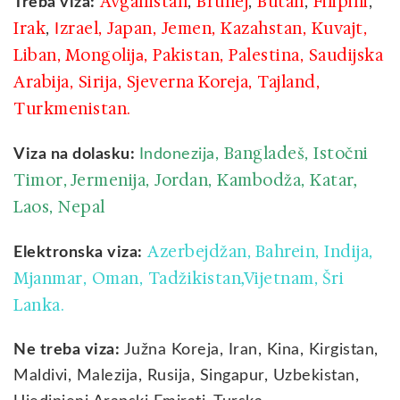
Avganistan‎
Brunej‎
Butan
Filipini‎
Treba viza:
,
,
‎,
,
Irak
zrael
Japan
Jemen
Kazahstan
Kuvajt‎
‎,
I
‎,
‎,
‎,
‎,
,
Liban
Mongolij
Pakistan
Palestina
Saudijska
,
‎a,
‎,
‎,
Arabija
Sirija
Sjeverna Koreja‎
Tajland‎
‎,
,
,
,
Turkmenistan‎.
Bangladeš
Istočni
Viza na dolasku:
Indonezija,
,
Timor
Jermenija‎
Jordan
Kambodža
Katar,
,
,
,
,
Laos
Nepal
,
Azerbejdžan‎
Bahrein
Indija‎
Elektronska viza:
,
,
,
Mjanmar
Oman
Tadžikistan‎,
Vijetnam
Šri
‎,
,
‎,
Lanka.
Ne treba viza:
Južna Koreja‎, Iran, Kina‎, Kirgistan,
Maldivi, Malezija, Rusija, Singapur, Uzbekistan,