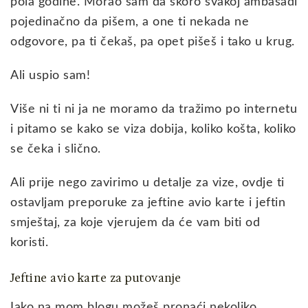
pola godine. Morao sam da skoro svakoj ambasadi
pojedinačno da pišem, a one ti nekada ne
odgovore, pa ti čekaš, pa opet pišeš i tako u krug.
Ali uspio sam!
Više ni ti ni ja ne moramo da tražimo po internetu
i pitamo se kako se viza dobija, koliko košta, koliko
se čeka i slično.
Ali prije nego zavirimo u detalje za vize, ovdje ti
ostavljam preporuke za jeftine avio karte i jeftin
smještaj, za koje vjerujem da će vam biti od
koristi.
Jeftine avio karte za putovanje
Iako na mom blogu možeš pronaći nekoliko