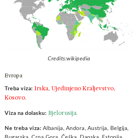
Credits:wikipedia
Evropa
Irska
Ujedinjeno Kraljevstvo
Treba viza:
,
,
Kosovo
.
Bjelorusija.
Viza na dolasku:
Ne treba viza:
Albanija, Andora, Austrija, Belgija,
Bugarska, Crna Gora, Češka, Danska, Estonija,