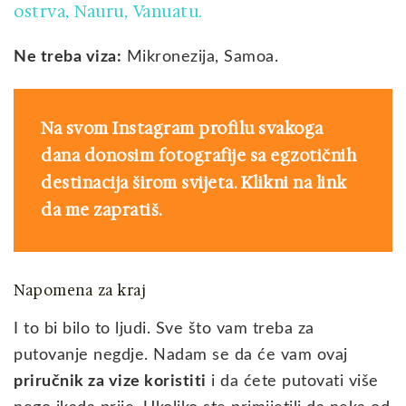
ostrva
Nauru
Vanuatu.
,
,
Ne treba viza:
Mikronezija, Samoa.
Na svom Instagram profilu svakoga
dana donosim fotografije sa egzotičnih
destinacija širom svijeta. Klikni na link
da me zapratiš.
Napomena za kraj
I to bi bilo to ljudi. Sve što vam treba za
putovanje negdje. Nadam se da će vam ovaj
priručnik za vize koristiti
i da ćete putovati više