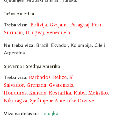
Ujedinjeni Arapski Emirati, Turska‎.
Južna Amerika
Bolivija
Gvajana
Paragvaj
Peru
Treba viza:
,
,
,
,
Surinam
Urugvaj
Venecuela
,
,
.
Ne treba viza:
Brazil, Ekvador, Kolumbija, Čile i
Argentina.
Sjeverna i Srednja Amerika
Barbados
Belize
El
Treba viza
:
,
,
Salvador
Grenada
Gvatemala
,
,
,
Honduras
Kanada
Kostarika,
Kuba
Meksiko
,
,
,
,
Nikaragva
Sjedinjene Američke Države.
,
Jamajka.
Viza na dolasku
: