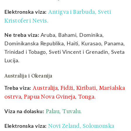
Antigva i Barbuda
Sveti
Elektronska viza:
,
Kristofer i Nevis
.
Ne treba viza:
Aruba, Bahami, Dominika,
Dominikanska Republika, Haiti, Kurasao, Panama,
Trinidad i Tobago, Sveti Vincent i Grenadin, Sveta
Lucija.
Australija i Okeanija
Australija
Fidži
Kiribati,
Maršalska
Treba viza:
,
,
ostrva
Papua Nova Gvineja
Tonga.
,
,
Palau
Tuvalu.
Viza na dolasku:
,
Novi Zeland
Solomonska
Elektronska viza:
,