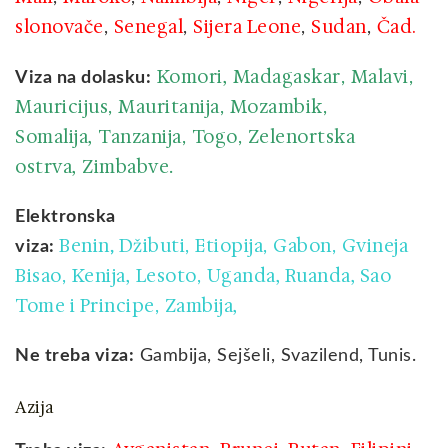
slonovače
Senegal
Sijera Leone
Sudan
Čad.
,
,
,
,
Komori,
Madagaskar
Malavi
Viza na dolasku:
,
,
Mauricijus
Mauritanija
Mozambik
,
,
,
Somalija,
Tanzanija
Togo
Zelenortska
,
,
ostrva,
Zimbabve
.
Elektronska
Benin
Džibuti
Etiopija
Gabon
Gvineja
viza:
,
,
,
,
Bisao
Kenija,
L
esoto
Uganda,
Ruanda,
Sao
,
,
Tome i Principe
Zambija,
,
Ne treba viza:
Gambija, Sejšeli, Svazilend, Tunis.
Azija