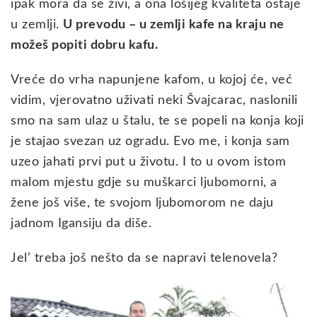
ipak mora da se živi, a ona lošijeg kvaliteta ostaje
u zemlji.
U prevodu – u zemlji kafe na kraju ne
možeš popiti dobru kafu.
Vreće do vrha napunjene kafom, u kojoj će, već
vidim, vjerovatno uživati neki Švajcarac, naslonili
smo na sam ulaz u štalu, te se popeli na konja koji
je stajao svezan uz ogradu. Evo me, i konja sam
uzeo jahati prvi put u životu. I to u ovom istom
malom mjestu gdje su muškarci ljubomorni, a
žene još više, te svojom ljubomorom ne daju
jadnom Igansiju da diše.
Jel’ treba još nešto da se napravi telenovela?