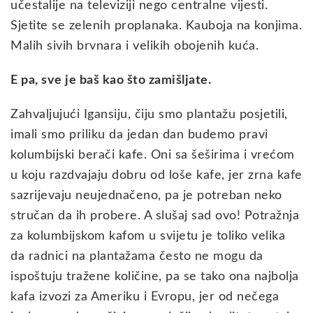
učestalije na televiziji nego centralne vijesti.
Sjetite se zelenih proplanaka. Kauboja na konjima.
Malih sivih brvnara i velikih obojenih kuća.
E pa, sve je baš kao što zamišljate.
Zahvaljujući Igansiju, čiju smo plantažu posjetili,
imali smo priliku da jedan dan budemo pravi
kolumbijski berači kafe. Oni sa šeširima i vrećom
u koju razdvajaju dobru od loše kafe, jer zrna kafe
sazrijevaju neujednačeno, pa je potreban neko
stručan da ih probere. A slušaj sad ovo! Potražnja
za kolumbijskom kafom u svijetu je toliko velika
da radnici na plantažama često ne mogu da
ispoštuju tražene količine, pa se tako ona najbolja
kafa izvozi za Ameriku i Evropu, jer od nečega