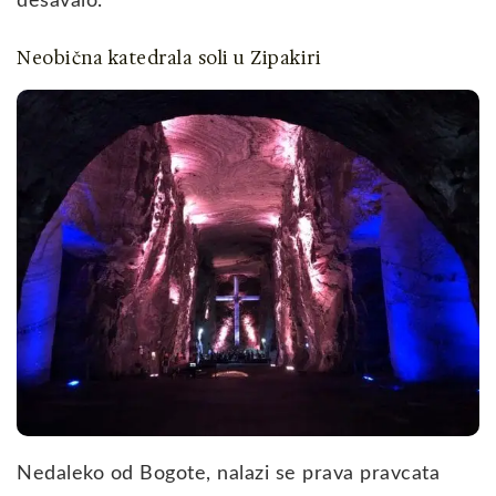
dešavalo.
Neobična katedrala soli u Zipakiri
Nedaleko od Bogote, nalazi se prava pravcata