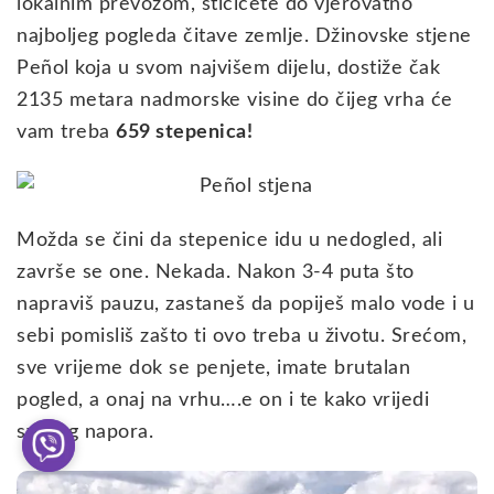
lokalnim prevozom, stićićete do vjerovatno
najboljeg pogleda čitave zemlje. Džinovske stjene
Peñol koja u svom najvišem dijelu, dostiže čak
2135 metara nadmorske visine do čijeg vrha će
vam treba
659 stepenica!
Možda se čini da stepenice idu u nedogled, ali
završe se one. Nekada. Nakon 3-4 puta što
napraviš pauzu, zastaneš da popiješ malo vode i u
sebi pomisliš zašto ti ovo treba u životu. Srećom,
sve vrijeme dok se penjete, imate brutalan
pogled, a onaj na vrhu….e on i te kako vrijedi
svakog napora.