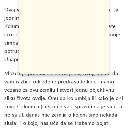
Ovaj
vodič za putovanje u Kolumbiju
pisan je sa
jednim ciljem. Da vas nagovori da odete u
Kolumbiju. Šalim se. Mada, činjenica je da ćete
kroz čitanje ovog teksta, vjerovatno osjetiti moje
simpatije prema ovoj zemlji, za koje ću se
potruditi da budu umjerene i na mjestu.
Unaprijed se izvinjavam ako pretjeram.
Možda je pravilnije reći da je cilj ovog teksta da
vam razbije određene predrasude koje imamo
vezano za ovu zemlju i stvori jednu objektivnu
sliku života ovdje. Onu da Kolumbija ili kako je oni
zovu Colombia (često će vas ispraviti da je sa o, a
ne sa u), danas nije zemlja o kojom smo nekada
slušali i o kojoj nas uče da se trebamo bojati.