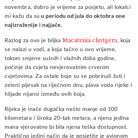
novembra, dobro je vrijeme za posjetu, ali lokalci
mi kažu da su
u periodu od jula do oktobra one
najizraženije i najjače
.
Macarenia clavigera
Razlog za ovo je biljka
, koja
se nalazi u vodi, a koja tačno u ovo vrijeme,
tokom smjene sušnih i vlažnih doba godine,
počinje da cvjeta nevjerovatnim crvenim
cvjetovima. Za ostale boje su se pobrinuli žuti i
zeleni pijesak na riječnom dnu, plava voda rijeke i
hiljade nijansi između ovih boja.
Rijeka je inače dugačka nešto manje od 100
kilometara i široka 20-tak metara, a njena jedina
mana vjerovatno bi bila njena teška dostupnost.
Praktično jedini način da je posjetite je avionom