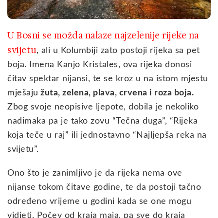
U Bosni se možda nalaze najzelenije rijeke na
svijetu
, ali u Kolumbiji zato postoji rijeka sa pet
boja. Imena Kanjo Kristales, ova rijeka donosi
čitav spektar nijansi, te se kroz u na istom mjestu
mješaju
žuta, zelena, plava, crvena i roza boja.
Zbog svoje neopisive ljepote, dobila je nekoliko
nadimaka pa je tako zovu “Tečna duga”, “Rijeka
koja teče u raj” ili jednostavno “Najljepša reka na
svijetu”.
Ono što je zanimljivo je da rijeka nema ove
nijanse tokom čitave godine, te da postoji tačno
određeno vrijeme u godini kada se one mogu
vidjeti. Počev od kraja maja, pa sve do kraja