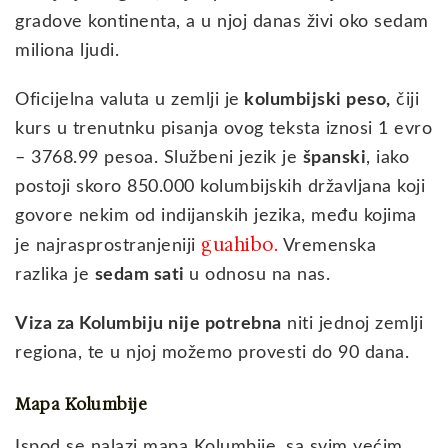
gradove kontinenta, a u njoj danas živi oko sedam
miliona ljudi.
Oficijelna valuta u zemlji je
kolumbijski peso,
čiji
kurs u trenutnku pisanja ovog teksta iznosi 1 evro
– 3768.99 pesoa. Službeni jezik je
španski
, iako
postoji skoro 850.000 kolumbijskih državljana koji
govore nekim od indijanskih jezika, među kojima
guahibo
je najrasprostranjeniji
.
Vremenska
razlika je
sedam sati
u odnosu na nas.
Viza za Kolumbiju nije potrebna
niti jednoj zemlji
regiona, te u njoj možemo provesti do 90 dana.
Mapa Kolumbije
Ispod se nalazi mapa Kolumbije, sa svim većim