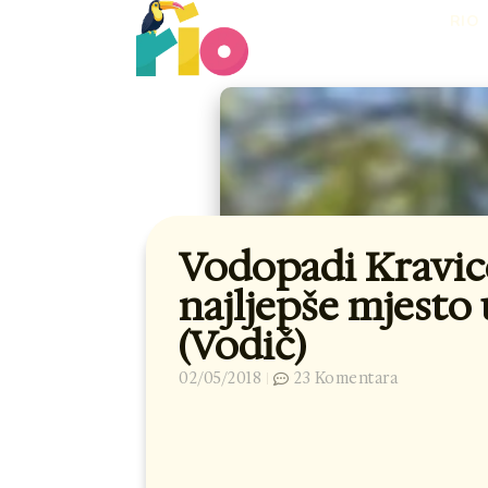
Skip
RIO
to
content
Vodopadi Kravic
najljepše mjesto
(Vodič)
02/05/2018
23 Komentara