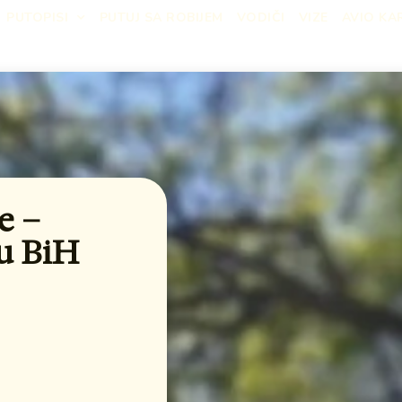
PUTOPISI
PUTUJ SA ROBIJEM
VODIČI
VIZE
AVIO KA
e –
 u BiH