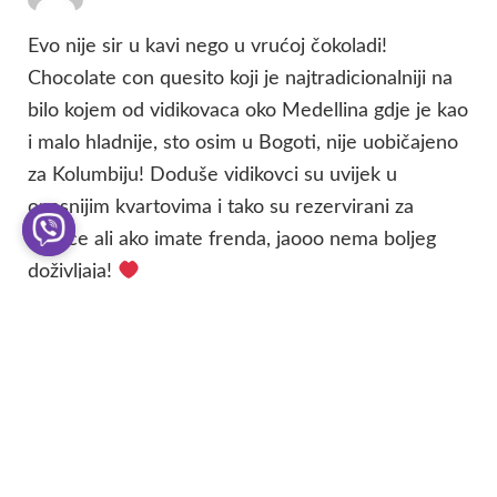
Evo nije sir u kavi nego u vrućoj čokoladi!
Chocolate con quesito koji je najtradicionalniji na
bilo kojem od vidikovaca oko Medellina gdje je kao
i malo hladnije, sto osim u Bogoti, nije uobičajeno
za Kolumbiju! Doduše vidikovci su uvijek u
opasnijim kvartovima i tako su rezervirani za
lokalce ali ako imate frenda, jaooo nema boljeg
doživljaja!
I nije bas Pablo glavni mamac. Pablo je glavni
mamac za komercijalne turiste koji se obicno
zadržavaju u svega dva sigurna turisticka kvarta u
gradu. Zivot Kolumbije je svugdje, samo ne tu, “na
sigurnom”.