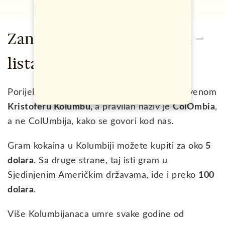
Zanimljivosti o Kolumbiji –
lista
Porijekla imena ove zemlje, koje nosi po čuvenom
Kristoferu Kolumbu,
a pravilan naziv je
ColOmbia
,
a ne ColUmbija, kako se govori kod nas.
Gram kokaina u Kolumbiji možete kupiti za oko
5
dolara
. Sa druge strane, taj isti gram u
Sjedinjenim Američkim državama, ide i preko
100
dolara
.
Više Kolumbijanaca umre svake godine od