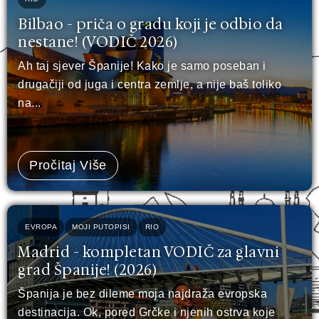
Bilbao - priča o gradu koji je odbio da
nestane! (VODIČ 2026)
Ah taj sjever Španije! Kako je samo poseban i
drugačiji od juga i centra zemlje, a nije baš toliko
na...
Pročitaj Više
EVROPA
MOJI PUTOPISI
RIO
Madrid - kompletan VODIČ za glavni
grad Španije! (2026)
Španija je bez dileme moja najdraža evropska
destinacija. Ok, pored Grčke i njenih ostrva koje