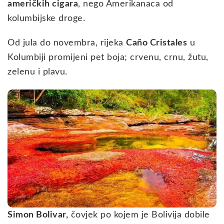
američkih cigara
, nego Amerikanaca od
kolumbijske droge.
Od jula do novembra, rijeka
Ca
ño
Cristales
u
Kolumbiji promijeni pet boja; crvenu, crnu, žutu,
zelenu i plavu.
Simon Bolivar,
čovjek po kojem je Bolivija dobile