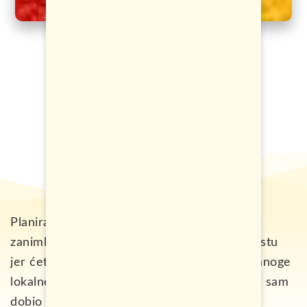
Planirate put u ovu zemlju? Ako tražite
zanimljivosti o Kolumbiji, na pravom ste mjestu
jer ćete u samo 2-3 minute čitanja, otkriti mnoge
lokalne činjenice vezane za ovu zemlju, koje sam
dobio od prijatelja koji žive tamo.