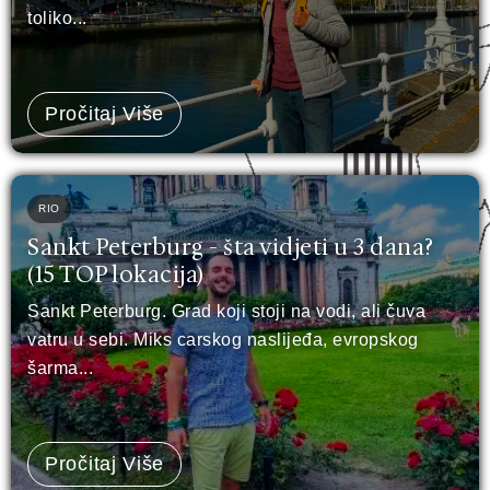
toliko...
Pročitaj Više
RIO
Sankt Peterburg - šta vidjeti u 3 dana?
(15 TOP lokacija)
Sankt Peterburg. Grad koji stoji na vodi, ali čuva
vatru u sebi. Miks carskog naslijeđa, evropskog
šarma...
Pročitaj Više