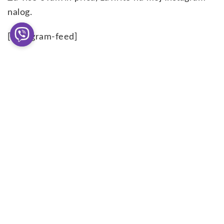
nalog.
[instagram-feed]
Slične
Search
objave
RIO