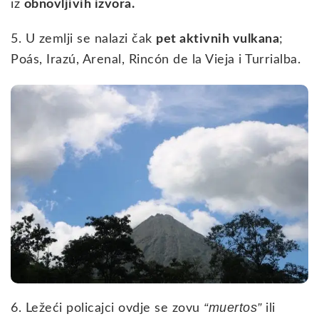
iz
obnovljivih izvora.
5. U zemlji se nalazi čak
pet aktivnih vulkana
;
Poás, Irazú, Arenal, Rincón de la Vieja i Turrialba.
“muertos”
6. Ležeći policajci ovdje se zovu
ili