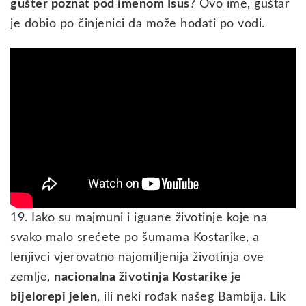
gušter poznat pod imenom Isus
? Ovo ime, guštar
je dobio po činjenici da može hodati po vodi.
19. Iako su majmuni i iguane životinje koje na
svako malo srećete po šumama Kostarike, a
lenjivci vjerovatno najomiljenija životinja ove
zemlje,
nacionalna životinja Kostarike je
bijelorepi jelen
, ili neki rođak našeg Bambija. Lik