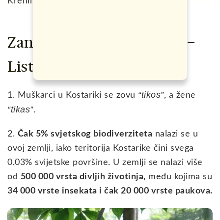
Krenimo redom.
Zanimljivosti o Kostariki –
Lista
“tikos”
1. Muškarci u Kostariki se zovu
, a žene
“tikas”
.
2.
Čak 5% svjetskog biodiverziteta
nalazi se u
ovoj zemlji, iako teritorija Kostarike čini svega
0.03% svijetske površine. U zemlji se nalazi više
od
500 000 vrsta divljih životinja,
među kojima su
34 000 vrste insekata i čak 20 000 vrste paukova.