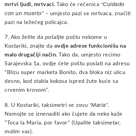
“Cuidado
mrtvi ljudi, mrtvaci.
Tako će rečenica
con un muerto”
– umjesto pazi se mrtvaca, značiti
pazi na ležećeg policajca.
7. Ako želite da pošaljte poštu nekome u
Kostariki, znajte da
ovdje adrese funkcionišu na
malo drugačiji način.
Tako da, umjesto recimo
Sarajevska 1a, ovdje ćete poštu poslati na adresu
“Blizu super marketa Bonito, dva bloka niz ulicu
desno, kod stabla kokosa ispred žute kuće sa
crvenim krovom”.
“Maria”
8. U Kostariki, taksimetri se zovu
.
Nemojte se iznenaditi ako čujete da neko kaže
“Toca la Maria, por favor” (Upalite taksimetar,
molim vas).