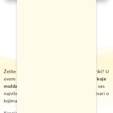
Želite da saznate neke zanimljivosti o Kostariki? U
ovom tekstu se nalazi lista
više od 20 stvari koje
možda niste znali o ovoj zemlji.
Pišite mi šta vas
najviše fascinira, kao i da li znate još neke stvari o
kojima ovdje nisam pisao.