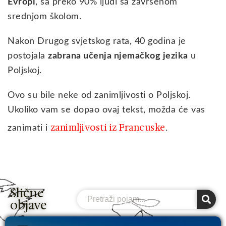
Evropi
, sa preko 90% ljudi sa završenom
srednjom školom.
Nakon Drugog svjetskog rata, 40 godina je
postojala
zabrana učenja njemačkog jezika
u
Poljskoj.
Ovo su bile neke od zanimljivosti o Poljskoj.
Ukoliko vam se dopao ovaj tekst, možda će vas
zanimljivosti iz Francuske
zanimati i
.
Slične
Search
objave