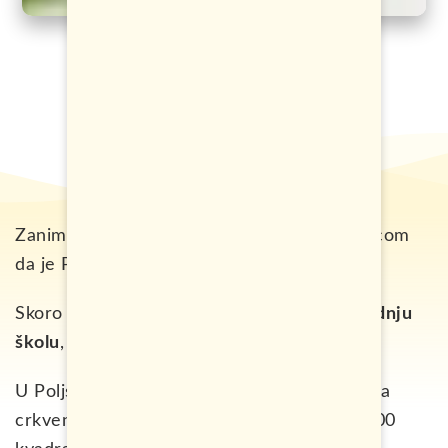
Zanimljivosti o Poljskoj započinjemo činjenicom
da je Poljska
9. najveća zemlja
u Evropi.
Skoro 90% Poljaka ima završenu barem
srednju
školu
, što je najbolji procenat u čitavoj EU.
U Poljskoj se nalaze
17 553 crkve,
a površina
crkvenog zemljišta iznosi nevjerovatnih 1 600