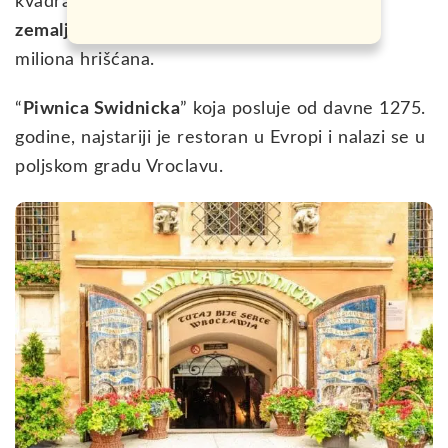
kvadratnih kilometara, što je
više od čak 15
zemalja u svijetu.
U Poljskoj ukupno živi 36
miliona hrišćana.
“
Piwnica Swidnicka
” koja posluje od davne 1275.
godine, najstariji je restoran u Evropi i nalazi se u
poljskom gradu Vroclavu.