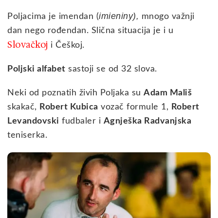
imieniny),
Poljacima je imendan (
mnogo važnji
dan nego rođendan. Slična situacija je i u
Slovačkoj
i Češkoj.
Poljski alfabet
sastoji se od 32 slova.
Neki od poznatih živih Poljaka su
Adam Mališ
skakač,
Robert Kubica
vozač formule 1,
Robert
Levandovski
fudbaler i
Agnješka Radvanjska
teniserka.