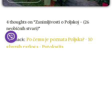
4 thoughts on “Zanimljivosti o Poljskoj – (26
neobičnih stvari)”
Po čemu je poznata Poljska? - 10
Pingback:
glavnih razloga - Putologija
Ajnss
06.06.2023 at 05:50
Nazalost zato sto ja trazim o POLJSKOJ SEVI a ne
o poljskoj ali dobro zanimljive su cinjenice
Reply