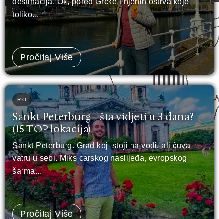
destinacija. Ok, pored Grčke i njenih ostrva koje
toliko...
Pročitaj Više
RIO
Sankt Peterburg - šta vidjeti u 3 dana?
(15 TOP lokacija)
Sankt Peterburg. Grad koji stoji na vodi, ali čuva
vatru u sebi. Miks carskog naslijeđa, evropskog
šarma...
Pročitaj Više