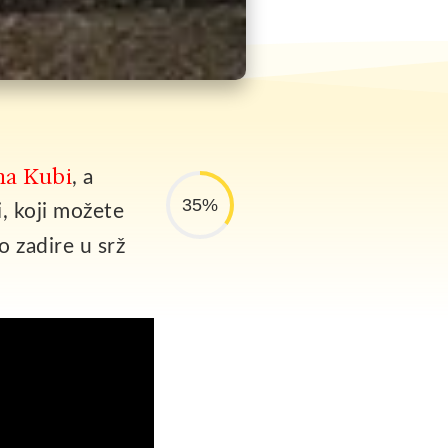
na Kubi
, a
35%
i, koji možete
o zadire u srž