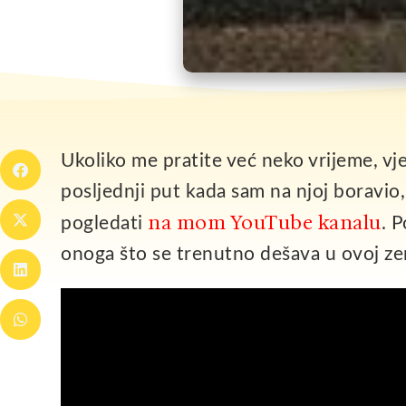
Ukoliko me pratite već neko vrijeme, vj
posljednji put kada sam na njoj boravio,
na mom YouTube kanalu
pogledati
. 
onoga što se trenutno dešava u ovoj zem