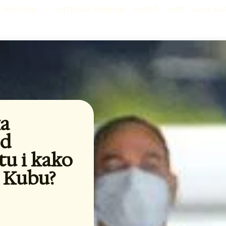
PUTOPISI
PUTUJ SA ROBIJEM
VODIČI
VIZE
AVIO KA
ka
od
etu i kako
na Kubu?