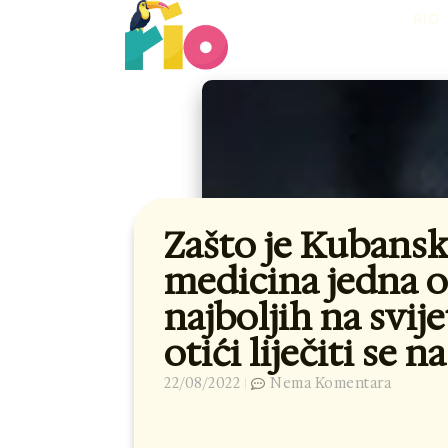
Skip
RIO
to
content
Zašto je Kubans
medicina jedna 
najboljih na svij
otići liječiti se 
22/08/2022
Nema Komentara