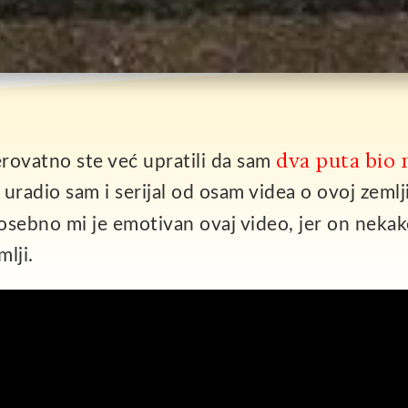
dva puta bio 
erovatno ste već upratili da sam
 uradio sam i serijal od osam videa o ovoj zemlj
Posebno mi je emotivan ovaj video, jer on nekak
lji.