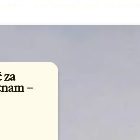
PUTOPISI
PUTUJ SA ROBIJEM
VODIČI
VIZE
AVIO KA
 za
etnam –