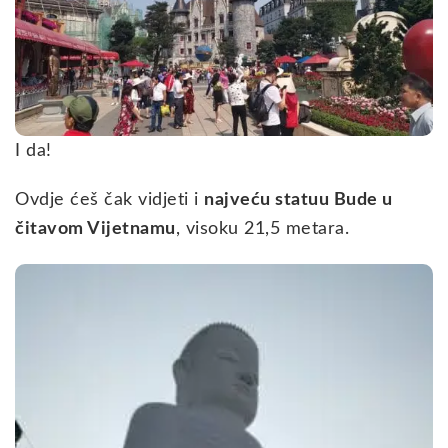
I da!
Ovdje ćeš čak vidjeti i
najveću statuu Bude u
čitavom Vijetnamu
, visoku 21,5 metara.