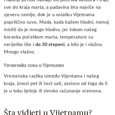
Hladniji period nastaje od početka oktobra i traje
sve do kraja marta, a padavina ima najviše na
sjeveru zemlje, dok je u ostatku Vijetnama
poprilično suvo. Mada, kada kažem hladni, nemoj
misliti da je mnogo hladno, jer tokom našeg
boravka početkom marta, temperature su
nerijetko išle i
do 30 stepeni
, a bilo je i vlažno.
Mnogo vlažno.
Vremenska zona u Vijetnamu
Vremenska razlika između Vijentama i našeg
kraja, iznosi pet ili šest sati, zavisno od toga da li
je u toku ljetnje ili zimsko računanje vremena.
Šta vidjeti u Vijetnamu?