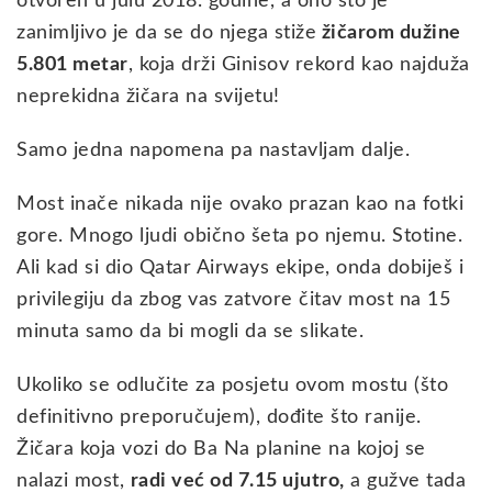
otvoren u julu 2018. godine, a ono što je
zanimljivo je da se do njega stiže
žičarom dužine
5.801 metar
, koja drži Ginisov rekord kao najduža
neprekidna žičara na svijetu!
Samo jedna napomena pa nastavljam dalje.
Most inače nikada nije ovako prazan kao na fotki
gore. Mnogo ljudi obično šeta po njemu. Stotine.
Ali kad si dio Qatar Airways ekipe, onda dobiješ i
privilegiju da zbog vas zatvore čitav most na 15
minuta samo da bi mogli da se slikate.
Ukoliko se odlučite za posjetu ovom mostu (što
definitivno preporučujem), dođite što ranije.
Žičara koja vozi do Ba Na planine na kojoj se
nalazi most,
radi već od 7.15 ujutro,
a gužve tada