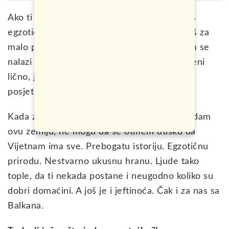
Ako ti se putuje negdje jako daleko, te tražiš
egzotičnu destinaciju na koju možeš da odeš za
malo para, na pravom si mjestu. Pred tobom se
nalazi
vodič za putovanje u Vijetnam
, po meni
lično, jedna od TOP 3 zemlje koje sam ikada
posjetio.
Kada zastanem i sa objektivne strane pogledam
ovu zemlju, ne mogu da se otmem utisku da
Vijetnam ima sve. Prebogatu istoriju. Egzotičnu
prirodu. Nestvarno ukusnu hranu. Ljude tako
tople, da ti nekada postane i neugodno koliko su
dobri domaćini. A još je i jeftinoća. Čak i za nas sa
Balkana.