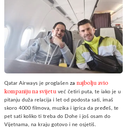
najbolju avio
Qatar Airways je proglašen
z
a
kompaniju na svijetu
već četiri puta, te iako je u
pitanju duža relacija i let od podosta sati, imaš
skoro 4000 filmova, muzika i igrica da pređeš, te
pet sati koliko ti treba do Dohe i još osam do
Vijetnama, na kraju gotovo i ne osjetiš.