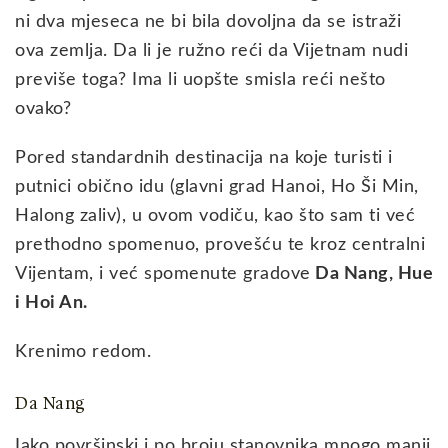
ni dva mjeseca ne bi bila dovoljna da se istraži
ova zemlja. Da li je ružno reći da Vijetnam nudi
previše toga? Ima li uopšte smisla reći nešto
ovako?
Pored standardnih destinacija na koje turisti i
putnici obično idu (glavni grad Hanoi, Ho Ši Min,
Halong zaliv), u ovom vodiču, kao što sam ti već
prethodno spomenuo, provešću te kroz centralni
Vijentam, i već spomenute gradove
Da Nang, Hue
i Hoi An.
Krenimo redom.
Da Nang
Iako površinski i po broju stanovnika mnogo manji