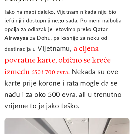
Iako na mapi daleko, Vijetnam nikada nije bio
jeftiniji i dostupniji nego sada. Po meni najbolja
opcija za odlazak je letovima preko
Qatar
Airwaysa
za Dohu, pa kasnije za neku od
a cijena
Vijetnamu,
destinacija u
povratne karte, obično se kreće
između
.
Nekada su ove
650 i 700 evra
karte prije korone i rata mogle da se
nađu i za oko 500 evra, ali u trenutno
vrijeme to je jako teško.